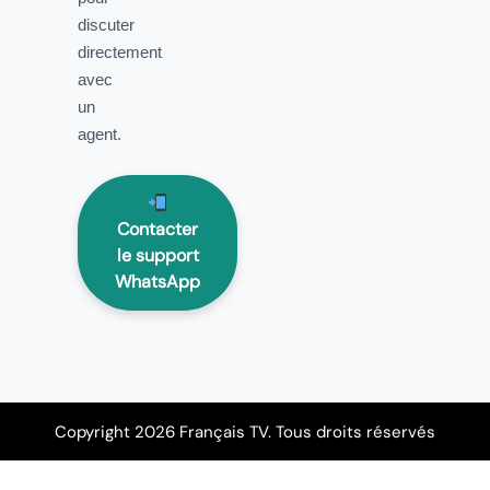
discuter
directement
avec
un
agent.
Contacter
le support
WhatsApp
Copyright 2026 Français TV. Tous droits réservés