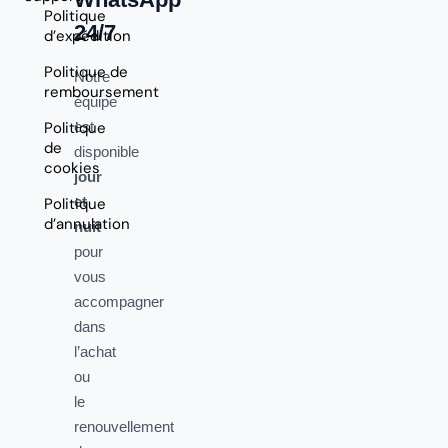
Politique
24/7
d’expédition
Politique de
Notre
remboursement
équipe
Politique
est
de
disponible
cookies
jour
et
Politique
d’annulation
nuit
pour
vous
accompagner
dans
l’achat
ou
le
renouvellement