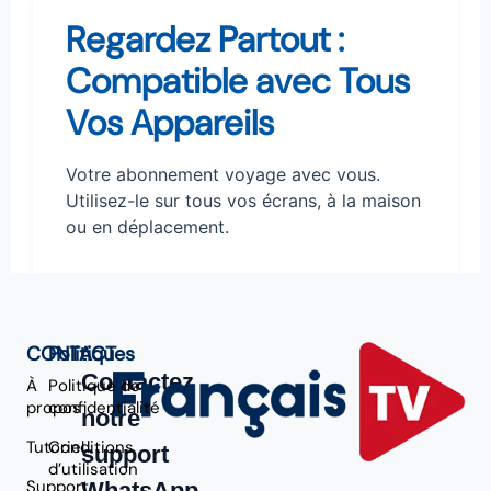
Regardez Partout :
Compatible avec Tous
Vos Appareils
Votre abonnement voyage avec vous.
Utilisez-le sur tous vos écrans, à la maison
ou en déplacement.
CONTACT
Politiques
Contactez
À
Politique de
propos
confidentialité
notre
Tutoriel
Conditions
support
d’utilisation
Support
WhatsApp