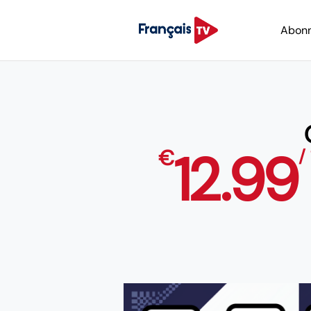
Abon
12.99
€
/