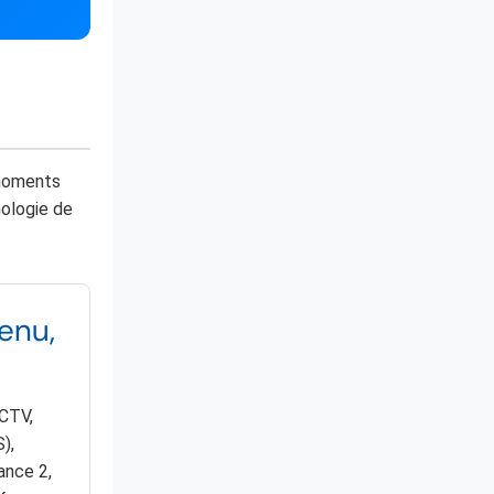
 moments
ologie de
enu,
 CTV,
),
ance 2,