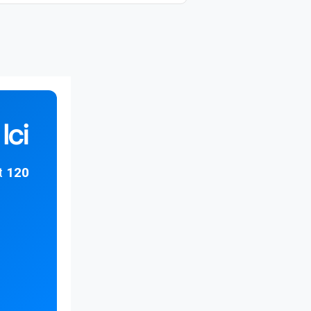
Ici
t
120