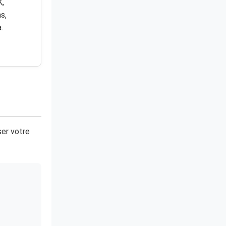
K,
s,
.
ser votre