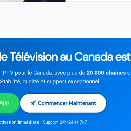
e Télévision au Canada est 
e IPTV pour le Canada, avec plus de
20 000 chaînes
e
. Stabilité, qualité et support exceptionnel.
sApp
Commencer Maintenant
ctivation Immédiate
• Support 24h/24 et 7j/7