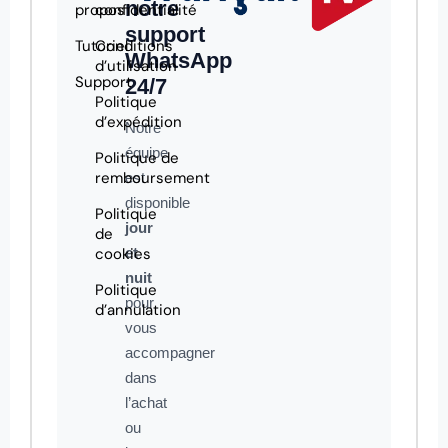
notre
propos
confidentialité
support
Tutoriel
Conditions
WhatsApp
d’utilisation
Support
24/7
Politique
d’expédition
Notre
équipe
Politique de
remboursement
est
disponible
Politique
jour
de
cookies
et
nuit
Politique
pour
d’annulation
vous
accompagner
dans
l’achat
ou