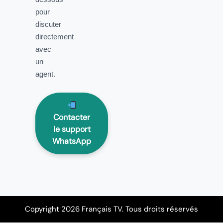
pour
discuter
directement
avec
un
agent.
Contacter
le support
WhatsApp
Copyright 2026 Français TV. Tous droits réservés