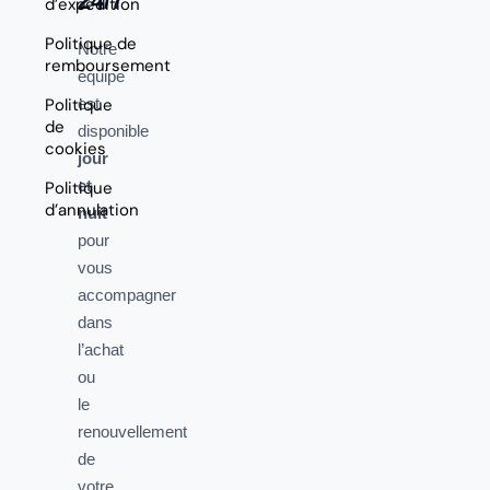
24/7
d’expédition
Politique de
Notre
remboursement
équipe
Politique
est
de
disponible
cookies
jour
et
Politique
d’annulation
nuit
pour
vous
accompagner
dans
l’achat
ou
le
renouvellement
de
votre