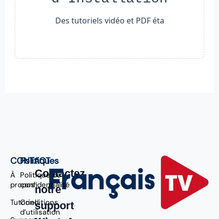
Des tutoriels vidéo et PDF éta
CONTACT
Politiques
Contactez
À
Politique de
propos
confidentialité
notre
Tutoriel
Conditions
support
d’utilisation