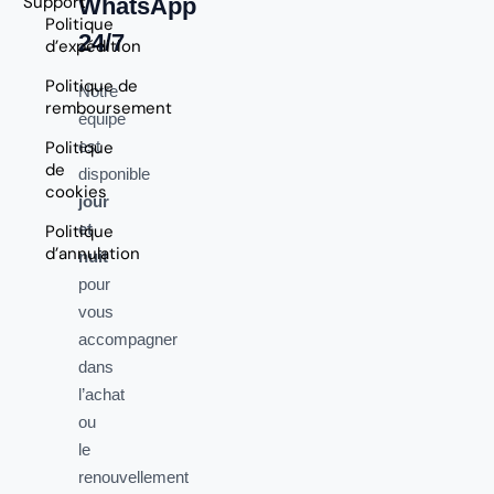
Support
WhatsApp
Politique
24/7
d’expédition
Politique de
Notre
remboursement
équipe
Politique
est
de
disponible
cookies
jour
et
Politique
d’annulation
nuit
pour
vous
accompagner
dans
l’achat
ou
le
renouvellement