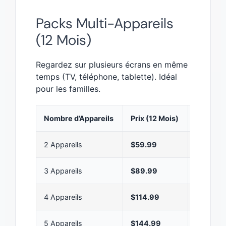
Packs Multi-Appareils
(12 Mois)
Regardez sur plusieurs écrans en même
temps (TV, téléphone, tablette). Idéal
pour les familles.
Nombre d’Appareils
Prix (12 Mois)
Économ
2 Appareils
$59.99
Parfait 
3 Appareils
$89.99
Idéal pou
4 Appareils
$114.99
Grande f
5 Appareils
$144.99
Offre ma