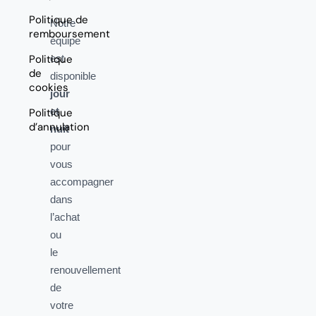
Politique de
Notre
remboursement
équipe
Politique
est
de
disponible
cookies
jour
et
Politique
d’annulation
nuit
pour
vous
accompagner
dans
l’achat
ou
le
renouvellement
de
votre