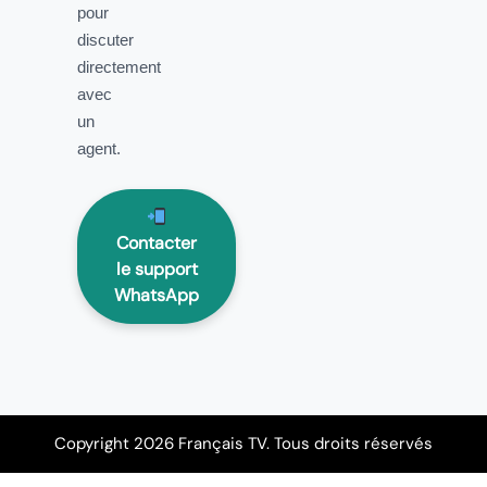
pour
discuter
directement
avec
un
agent.
Contacter
le support
WhatsApp
Copyright 2026 Français TV. Tous droits réservés