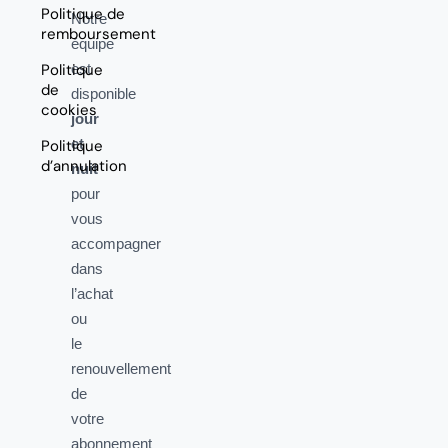
Politique de
Notre
remboursement
équipe
Politique
est
de
disponible
cookies
jour
et
Politique
d’annulation
nuit
pour
vous
accompagner
dans
l’achat
ou
le
renouvellement
de
votre
abonnement