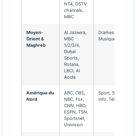
NTA, DSTV
channels,
MBC
Moyen-
Al Jazeera,
Drames, Info,
Orient &
MBC
Musique, Sport
Maghreb
1/2/3/4,
Dubai
Sports,
Rotana,
LBCI, Al
Aoula
Amérique du
ABC, CBS,
Sport, Séries,
Nord
NBC, Fox,
Info, Téléréalité
CNN, HBO,
ESPN, TSN,
Sportsnet,
Univision