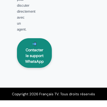
discuter
directement
avec
un
agent.
Contacter
le support
WhatsApp
Copyright 2026 Français TV. Tous droits réservés