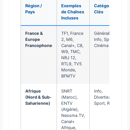
Région /
Exemples
Catégories
Pays
de Chaînes
Clés
Incluses
France &
TF1, France
Généralistes,
Europe
2, M6,
Info, Sport,
Francophone
Canal+, C8,
Cinéma
W9, TMC,
NRJ 12,
RTL9, TV5
Monde,
BFMTV
Afrique
SNRT
Info,
(Nord & Sub-
(Maroc),
Divertissement,
Saharienne)
ENTV
Sport, Religion
(Algérie),
Nessma TV,
Canal+
Afrique,