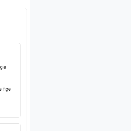
gie
se fige