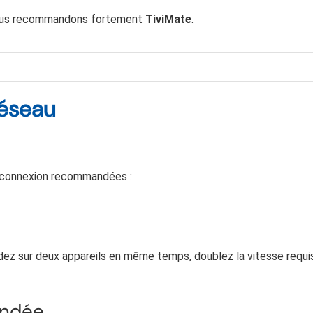
 nous recommandons fortement
TiviMate
.
Réseau
e connexion recommandées :
rdez sur deux appareils en même temps, doublez la vitesse requi
andée