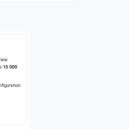
miné.
de
15 000
nfiguration