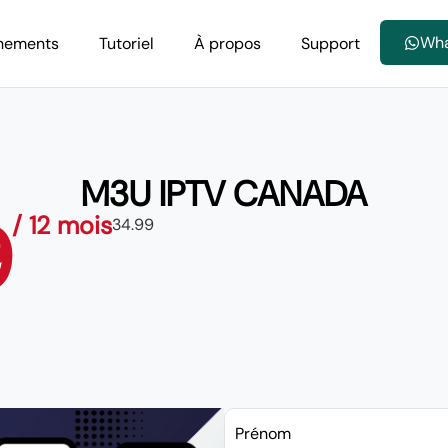
Wh
nements
Tutoriel
À propos
Support
M3U IPTV CANADA
9
/ 12 mois
34.99
Prénom