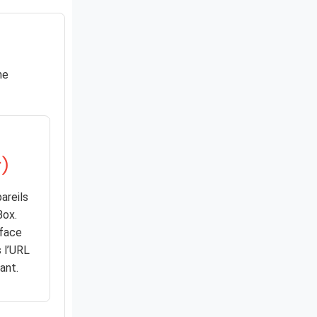
ne
)
areils
ox.
rface
 l’URL
iant.