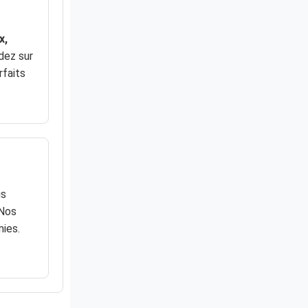
x,
dez sur
rfaits
us
 Nos
mies.