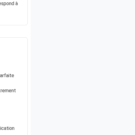
respond à
Parfaite
strement
ication