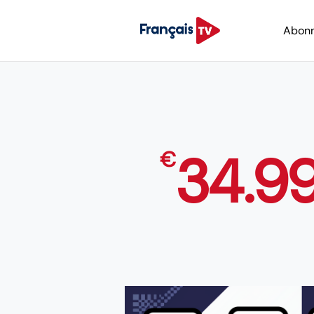
Abon
34.9
€