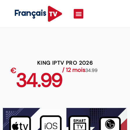
KING IPTV PRO 2026
€
/ 12 mois
34.99
34.99