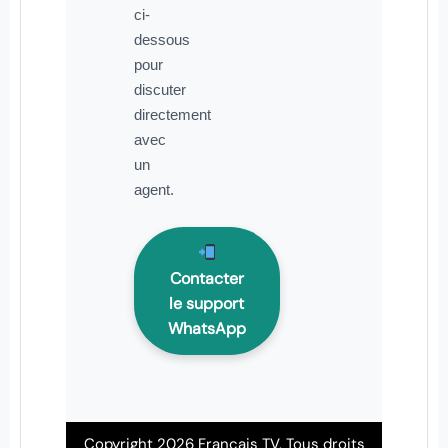
ci-
dessous
pour
discuter
directement
avec
un
agent.
Contacter
le support
WhatsApp
Copyright 2026 Français TV. Tous droits