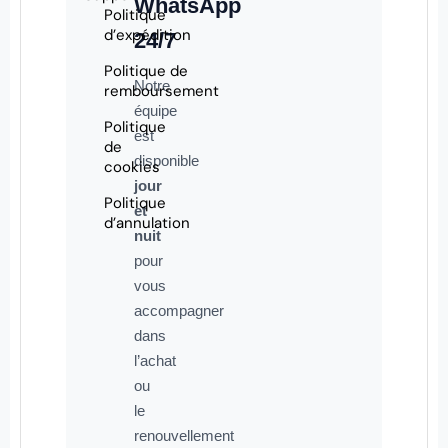
WhatsApp
Politique
d’expédition
24/7
Politique de
Notre
remboursement
équipe
Politique
est
de
disponible
cookies
jour
Politique
et
d’annulation
nuit
pour
vous
accompagner
dans
l’achat
ou
le
renouvellement