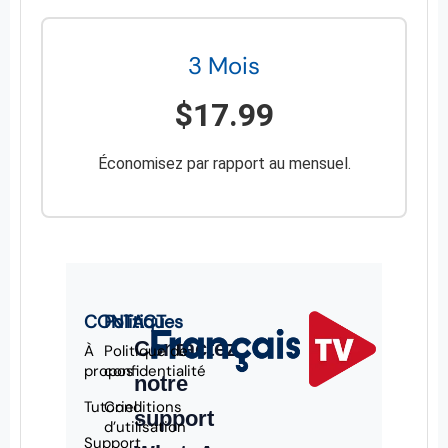
3 Mois
$17.99
Économisez par rapport au mensuel.
CONTACT
Politiques
Contactez
À
Politique de
propos
confidentialité
notre
Tutoriel
Conditions
support
d’utilisation
Support