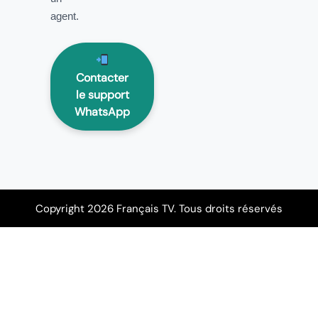
agent.
Contacter
le support
WhatsApp
Copyright 2026 Français TV. Tous droits réservés