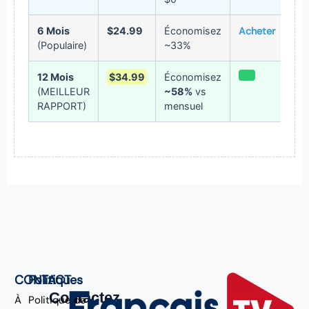
6 Mois
$24.99
Économisez
Acheter
(Populaire)
~33%
12 Mois
$34.99
Économisez
(MEILLEUR
~58%
vs
RAPPORT)
mensuel
CONTACT
Politiques
Contactez
À
Politique de