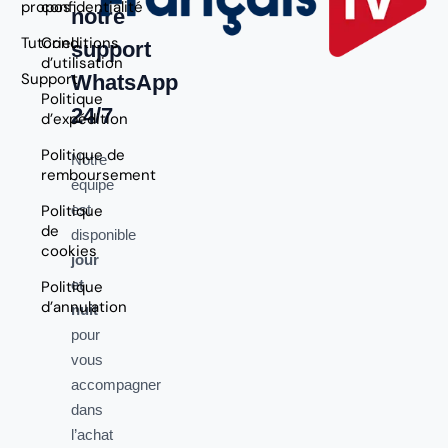
propos
confidentialité
notre
Tutoriel
Conditions
support
d’utilisation
Support
WhatsApp
Politique
24/7
d’expédition
Politique de
Notre
remboursement
équipe
Politique
est
de
disponible
cookies
jour
et
Politique
d’annulation
nuit
pour
vous
accompagner
dans
l’achat