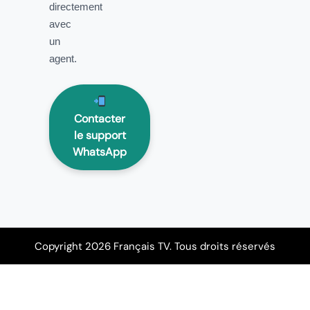
directement
avec
un
agent.
Contacter
le support
WhatsApp
Copyright 2026 Français TV. Tous droits réservés