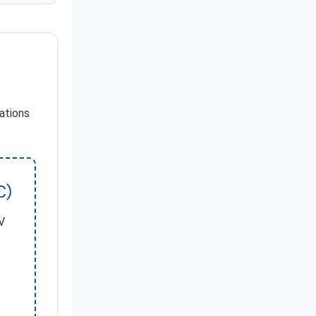
ations
C)
TV
.