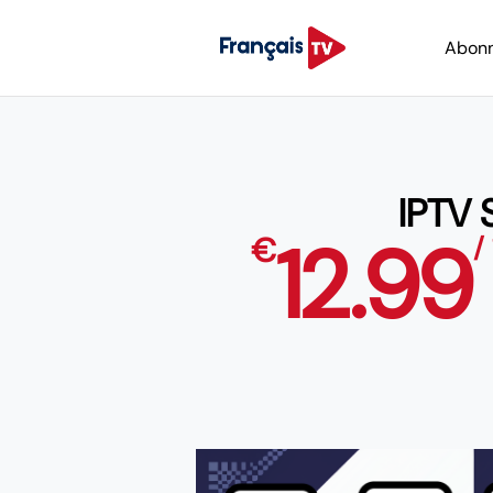
Abon
IPTV
12.99
€
/