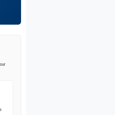
our
s