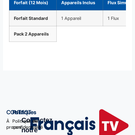
Forfait (12 Mois)
Appareils Inclus
Flux Simulta
Forfait Standard
1 Appareil
1 Flux
Pack 2 Appareils
CONTACT
Politiques
Contactez
À
Politique de
propos
confidentialité
notre