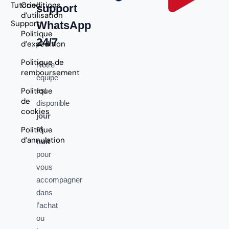
Tutoriel
Conditions
support
d’utilisation
Support
WhatsApp
Politique
24/7
d’expédition
Politique de
Notre
remboursement
équipe
Politique
est
de
disponible
cookies
jour
et
Politique
d’annulation
nuit
pour
vous
accompagner
dans
l’achat
ou