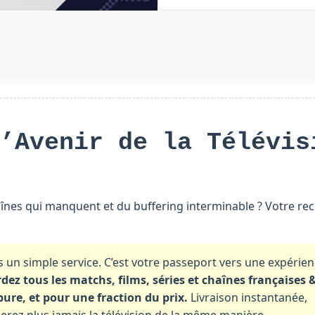
’Avenir de la Télévis
înes qui manquent et du buffering interminable ? Votre re
s un simple service. C’est votre passeport vers une expérie
dez tous les matchs, films, séries et chaînes françaises 
pure, et pour une fraction du prix.
Livraison instantanée,
derez plus jamais la télévision de la même manière.