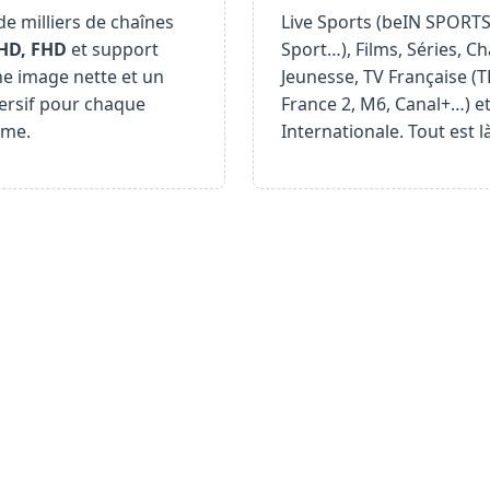
de milliers de chaînes
Live Sports (beIN SPORT
HD, FHD
et support
Sport…), Films, Séries, C
ne image nette et un
Jeunesse, TV Française (T
rsif pour chaque
France 2, M6, Canal+…) e
me.
Internationale. Tout est là