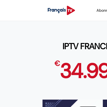
Abon
IPTV FRANC
34.9
€