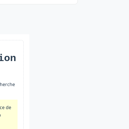
ion
cherche
nce de
&