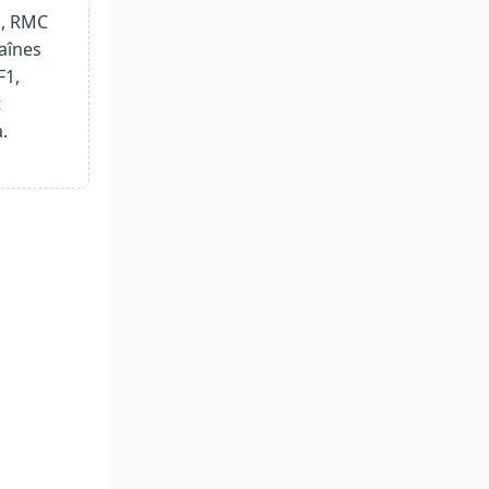
S, RMC
haînes
F1,
t
.