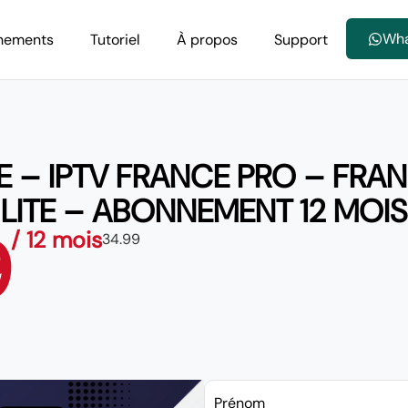
Wh
nements
Tutoriel
À propos
Support
E – IPTV FRANCE PRO – FRA
LITE – ABONNEMENT 12 MOIS
9
/ 12 mois
34.99
Prénom