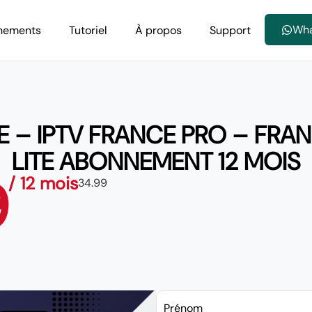
Wh
nements
Tutoriel
À propos
Support
E – IPTV FRANCE PRO – FRA
LITE ABONNEMENT 12 MOIS
9
/ 12 mois
34.99
Prénom