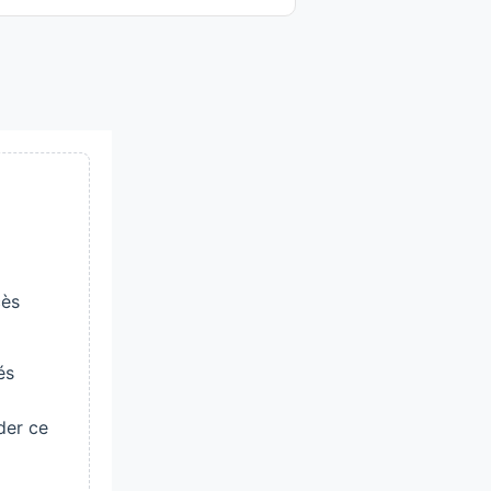
cès
és
der ce