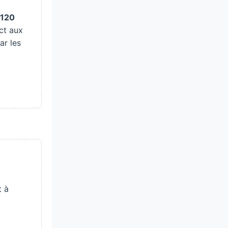
120
ct aux
ar les
t à