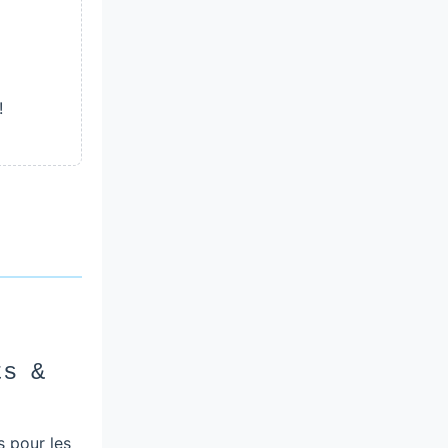
!
ts &
s pour les