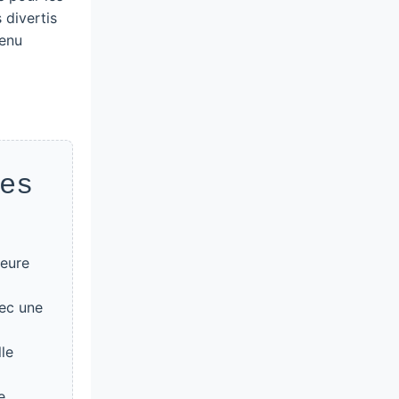
 divertis
tenu
es
leure
vec une
le
e.