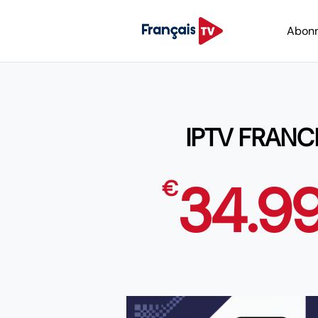
Abon
IPTV FRANC
34.9
€