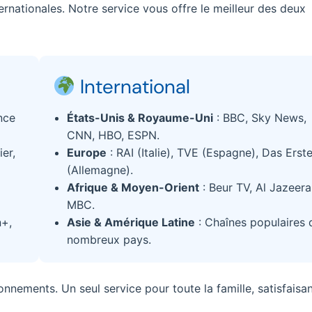
ternationales. Notre service vous offre le meilleur des deux
International
nce
États-Unis & Royaume-Uni
: BBC, Sky News,
CNN, HBO, ESPN.
er,
Europe
: RAI (Italie), TVE (Espagne), Das Erst
(Allemagne).
Afrique & Moyen-Orient
: Beur TV, Al Jazeera
MBC.
n+,
Asie & Amérique Latine
: Chaînes populaires 
nombreux pays.
onnements. Un seul service pour toute la famille, satisfaisa