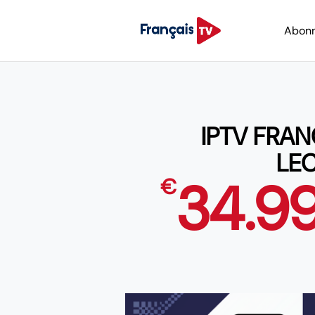
Abon
IPTV FRAN
LEC
34.9
€