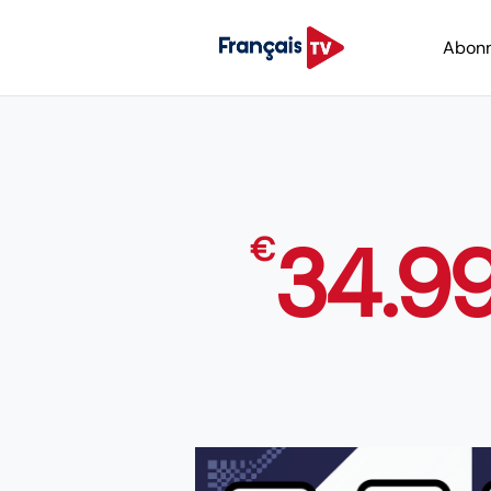
Abon
34.9
€