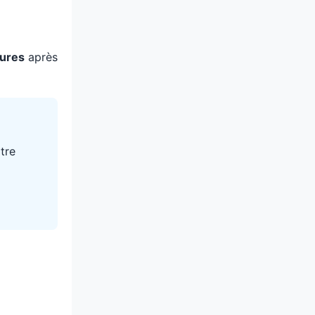
eures
après
tre