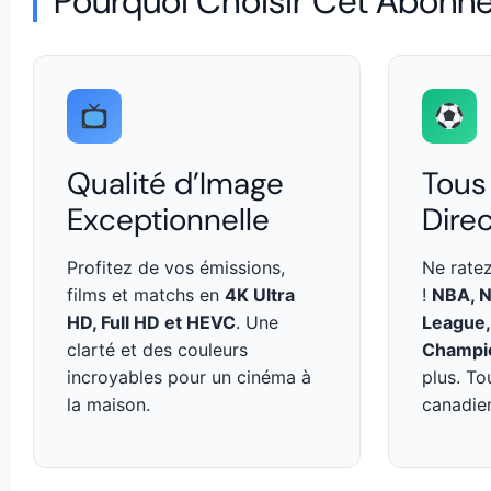
Pourquoi Choisir Cet Abonn
Qualité d’Image
Tous
Exceptionnelle
Dire
Profitez de vos émissions,
Ne rate
films et matchs en
4K Ultra
!
NBA, N
HD, Full HD et HEVC
. Une
League,
clarté et des couleurs
Champio
incroyables pour un cinéma à
plus. To
la maison.
canadien