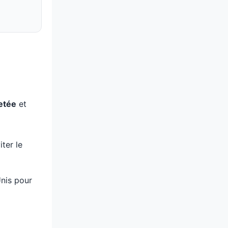
etée
et
ter le
nis pour