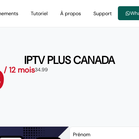
Wh
nements
Tutoriel
À propos
Support
IPTV PLUS CANADA
9
/ 12 mois
34.99
Prénom