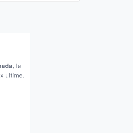
nada
, le
ix ultime.