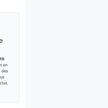
e
 10
t en
, des
nus
clus.