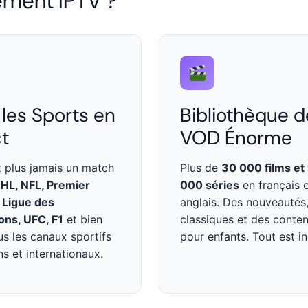
ement IPTV ?
 les Sports en
Bibliothèque d
ct
VOD Énorme
z plus jamais un match
Plus de
30 000 films et
HL, NFL, Premier
000 séries
en français e
 Ligue des
anglais. Des nouveautés
ns, UFC, F1
et bien
classiques et des conte
us les canaux sportifs
pour enfants. Tout est in
s et internationaux.