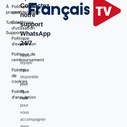
Contactez
À
Politique de
propos
confidentialité
notre
Tutoriel
Conditions
support
d’utilisation
Support
WhatsApp
Politique
24/7
d’expédition
Politique de
Notre
remboursement
équipe
Politique
est
de
disponible
cookies
jour
et
Politique
d’annulation
nuit
pour
vous
accompagner
dans