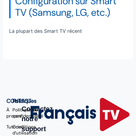
Configuration sur Smart
TV (Samsung, LG, etc.)
La plupart des Smart TV récent
CONTACT
Politiques
Contactez
À
Politique de
propos
confidentialité
notre
Tutoriel
Conditions
support
d’utilisation