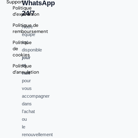
Support
WhatsApp
Politique
24/7
d’expédition
Politique de
Notre
remboursement
équipe
Politique
est
de
disponible
cookies
jour
et
Politique
d’annulation
nuit
pour
vous
accompagner
dans
l’achat
ou
le
renouvellement