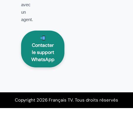
avec
un
agent.
Contacter
le support
WhatsApp
Copyright 2026 Français TV. Tous droits réservés