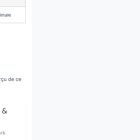
imale
rçu de ce
 &
ork