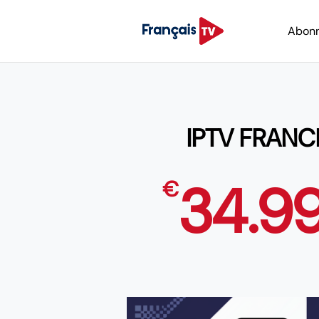
Abon
IPTV FRANC
34.9
€