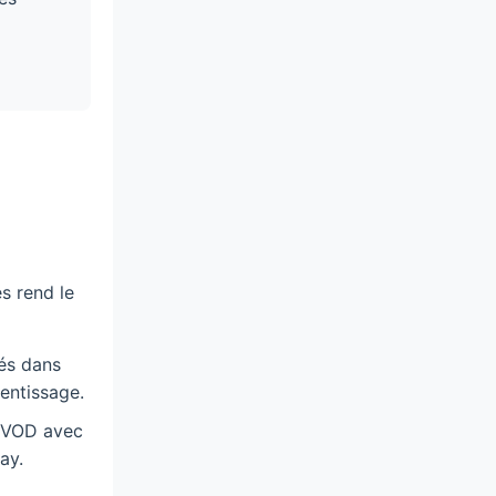
s rend le
és dans
rentissage.
n VOD avec
ay.