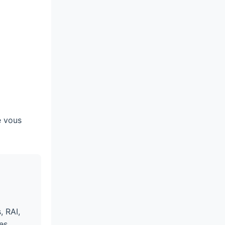
e vous
, RAI,
es