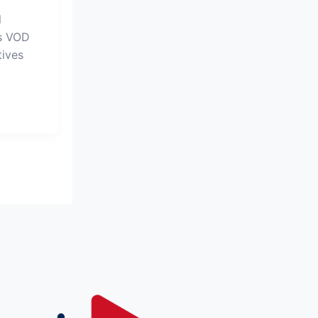
l
s VOD
tives