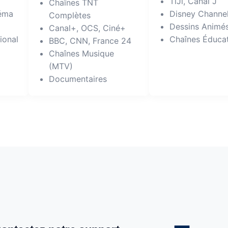
TiJi, Canal J
Chaînes TNT
néma
Disney Channe
Complètes
Dessins Animé
Canal+, OCS, Ciné+
ional
Chaînes Éduca
BBC, CNN, France 24
Chaînes Musique
(MTV)
Documentaires