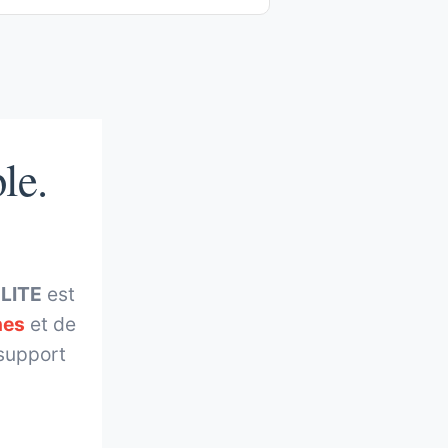
le.
 LITE
est
nes
et de
 support