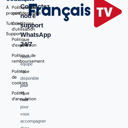
Contactez
À
Politique de
propos
confidentialité
notre
Tutoriel
Conditions
support
d’utilisation
Support
WhatsApp
Politique
24/7
d’expédition
Politique de
Notre
remboursement
équipe
Politique
est
de
disponible
cookies
jour
et
Politique
d’annulation
nuit
pour
vous
accompagner