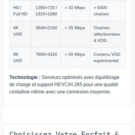
HD /
1280×720 /
> 10 Mbps
> 5000
Full HD
1920×1080
chaînes
4K
3840×2160
> 25 Mbps
Chaînes
UHD
sélectionnées
& VOD
8K
7680×4320
> 50 Mbps
Contenu VOD
UHD
expérimental
Technologie :
Serveurs optimisés avec équilibrage
de charge et support HEVC/H.265 pour une qualité
cristalline même avec une connexion moyenne.
Choisissez Votre Forfait &