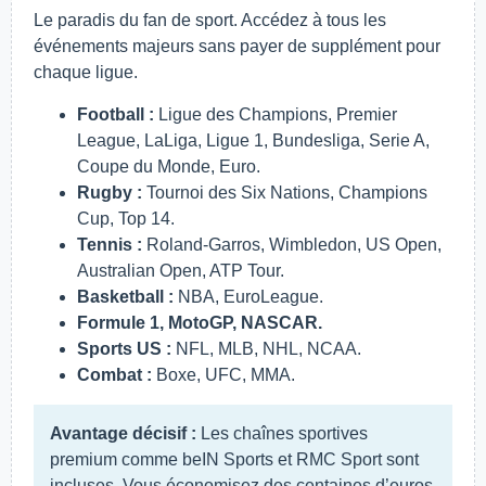
Le paradis du fan de sport. Accédez à tous les
événements majeurs sans payer de supplément pour
chaque ligue.
Football :
Ligue des Champions, Premier
League, LaLiga, Ligue 1, Bundesliga, Serie A,
Coupe du Monde, Euro.
Rugby :
Tournoi des Six Nations, Champions
Cup, Top 14.
Tennis :
Roland-Garros, Wimbledon, US Open,
Australian Open, ATP Tour.
Basketball :
NBA, EuroLeague.
Formule 1, MotoGP, NASCAR.
Sports US :
NFL, MLB, NHL, NCAA.
Combat :
Boxe, UFC, MMA.
Avantage décisif :
Les chaînes sportives
premium comme beIN Sports et RMC Sport sont
incluses. Vous économisez des centaines d’euros