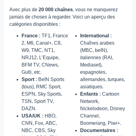
Avec plus de
20 000 chaînes
, vous ne manquerez
jamais de choses à regarder. Voici un aperçu des
catégories disponibles :
France :
TF1, France
International :
2, M6, Canal+, C8,
Chaînes arabes
W9, TMC, NT1,
(MBC, beIN),
NRJ12, L’Equipe,
italiennes (RAI,
BFM TV, CNews,
Mediaset),
Gulli, etc.
espagnoles,
Sport :
BeIN Sports
allemandes, turques,
(tous), RMC Sport,
asiatiques.
ESPN, Sky Sports,
Enfants :
Cartoon
TSN, Sport TV,
Network,
DAZN.
Nickelodeon, Disney
USA/UK :
HBO,
Channel,
CNN, Fox, ABC,
Boomerang, Piwi+.
NBC, CBS, Sky
Documentaires :