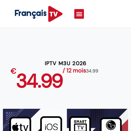
IPTV M3U 2026
€
/ 12 mois
34.99
34.99