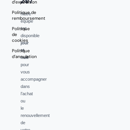
24/7
d’expédition
Politique de
Notre
remboursement
équipe
Politique
est
de
disponible
cookies
jour
et
Politique
d’annulation
nuit
pour
vous
accompagner
dans
l’achat
ou
le
renouvellement
de
votre