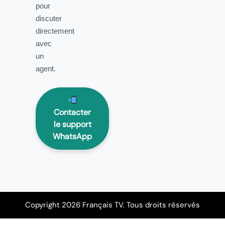
pour
discuter
directement
avec
un
agent.
Contacter
le support
WhatsApp
Copyright 2026 Français TV. Tous droits réservés