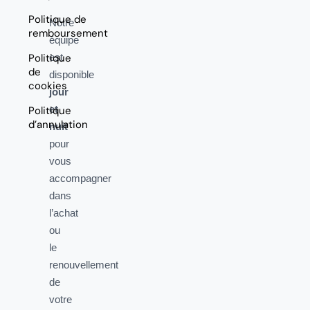
Politique de
Notre
remboursement
équipe
Politique
est
de
disponible
cookies
jour
et
Politique
d’annulation
nuit
pour
vous
accompagner
dans
l’achat
ou
le
renouvellement
de
votre