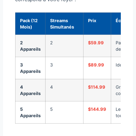
Pack (12
Streams
Prix
Économi
Mois)
Simultanés
2
2
$59.99
Parfaite p
Appareils
de 2 per
3
3
$89.99
Idéal pour
Appareils
4
4
$114.99
Grande fa
Appareils
colocatio
5
5
$144.99
Le pack u
Appareils
tout part