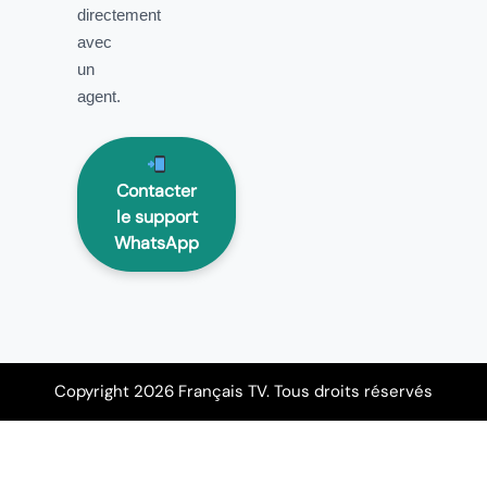
directement
avec
un
agent.
Contacter
le support
WhatsApp
Copyright 2026 Français TV. Tous droits réservés