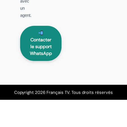
avec
un
agent.
Contacter
le support
WhatsApp
Copyright 2026 Français TV. Tous droits réservés