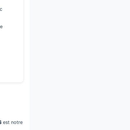
ec
ne
$
est notre