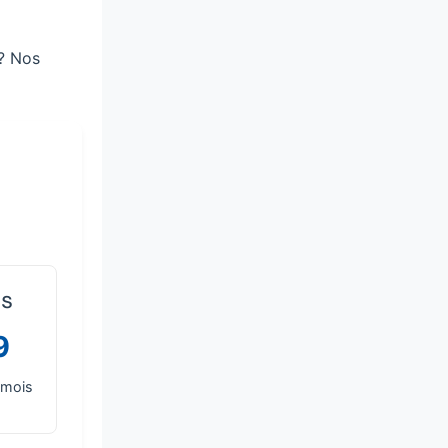
 ? Nos
ls
9
/mois