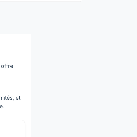
offre
imités, et
e.