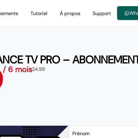
Wh
nements
Tutoriel
À propos
Support
RANCE TV PRO – ABONNEMENT
9
/ 6 mois
24.99
Prénom