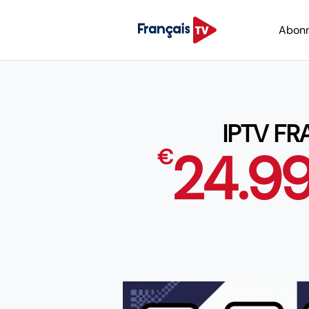
Abon
IPTV F
24.9
€