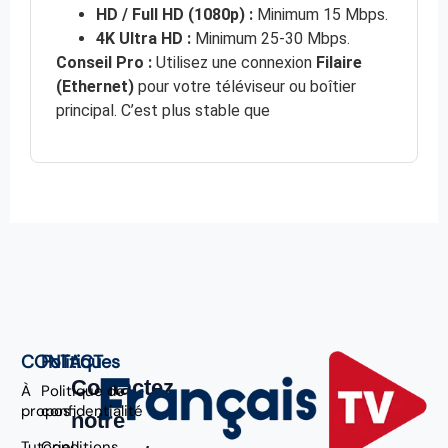
HD / Full HD (1080p) :
Minimum 15 Mbps.
4K Ultra HD :
Minimum 25-30 Mbps.
Conseil Pro :
Utilisez une connexion
Filaire
(Ethernet)
pour votre téléviseur ou boîtier
principal. C’est plus stable que
CONTACT
Politiques
Contactez
À
Politique de
propos
confidentialité
notre
Tutoriel
Conditions