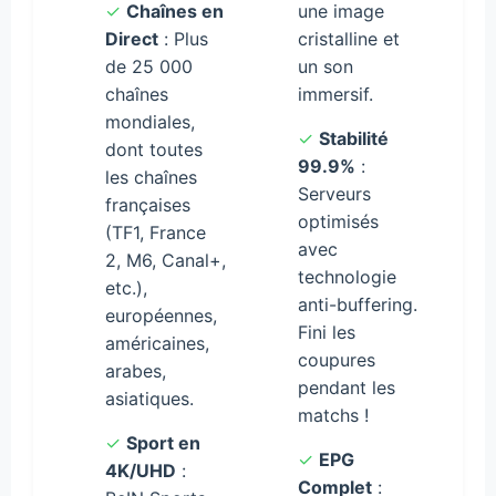
✓
Chaînes en
une image
Direct
: Plus
cristalline et
de 25 000
un son
chaînes
immersif.
mondiales,
✓
Stabilité
dont toutes
99.9%
:
les chaînes
Serveurs
françaises
optimisés
(TF1, France
avec
2, M6, Canal+,
technologie
etc.),
anti-buffering.
européennes,
Fini les
américaines,
coupures
arabes,
pendant les
asiatiques.
matchs !
✓
Sport en
✓
EPG
4K/UHD
:
Complet
: