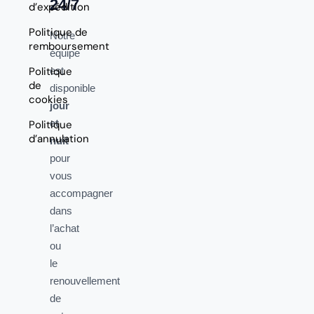
24/7
d’expédition
Politique de
Notre
remboursement
équipe
Politique
est
de
disponible
cookies
jour
et
Politique
d’annulation
nuit
pour
vous
accompagner
dans
l’achat
ou
le
renouvellement
de