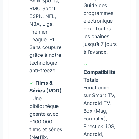
BeIN Sports,
Guide des
RMC Sport,
programmes
ESPN, NFL,
électronique
NBA, Liga,
pour toutes
Premier
les chaînes,
League, F1…
jusqu’à 7 jours
Sans coupure
à l’avance.
grâce à notre
technologie
✓
anti-freeze.
Compatibilité
Totale
:
✓
Films &
Fonctionne
Séries (VOD)
sur Smart TV,
: Une
Android TV,
bibliothèque
Box (Mag,
géante avec
Formuler),
+100 000
Firestick, iOS,
films et séries
Android,
(Netflix,