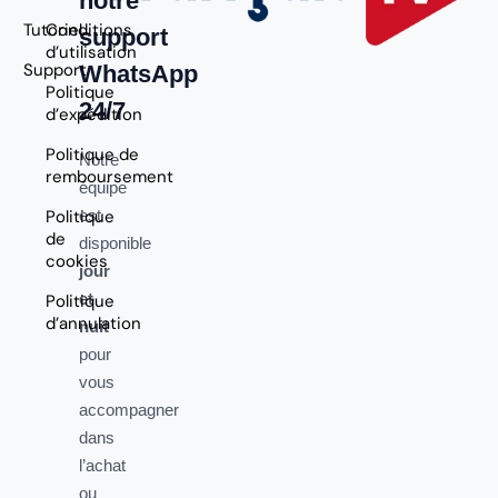
notre
Tutoriel
Conditions
support
d’utilisation
Support
WhatsApp
Politique
24/7
d’expédition
Politique de
Notre
remboursement
équipe
Politique
est
de
disponible
cookies
jour
et
Politique
d’annulation
nuit
pour
vous
accompagner
dans
l’achat
ou