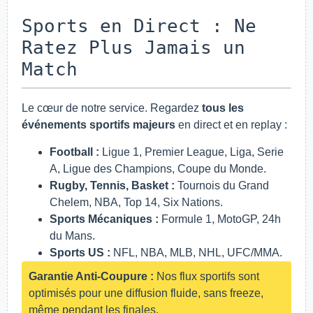
Sports en Direct : Ne
Ratez Plus Jamais un
Match
Le cœur de notre service. Regardez
tous les
événements sportifs majeurs
en direct et en replay :
Football :
Ligue 1, Premier League, Liga, Serie
A, Ligue des Champions, Coupe du Monde.
Rugby, Tennis, Basket :
Tournois du Grand
Chelem, NBA, Top 14, Six Nations.
Sports Mécaniques :
Formule 1, MotoGP, 24h
du Mans.
Sports US :
NFL, NBA, MLB, NHL, UFC/MMA.
Garantie Anti-Coupure :
Nos flux sportifs sont
optimisés pour une diffusion fluide, sans freeze,
même pendant les finales.