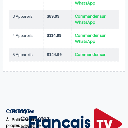
WhatsApp
Commander sur
3 Appareils
$89.99
WhatsApp
Commander sur
4 Appareils
$114.99
WhatsApp
Commander sur
5 Appareils
$144.99
CONTACT
Politiques
Contactez
À
Politique de
propos
confidentialité