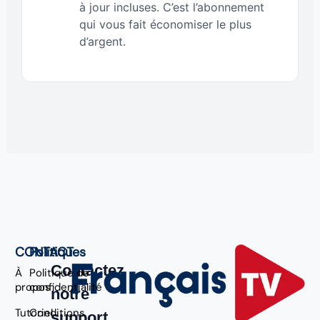
à jour incluses. C’est l’abonnement
qui vous fait économiser le plus
d’argent.
CONTACT
Politiques
Contactez
À
Politique de
propos
confidentialité
notre
Tutoriel
Conditions
support