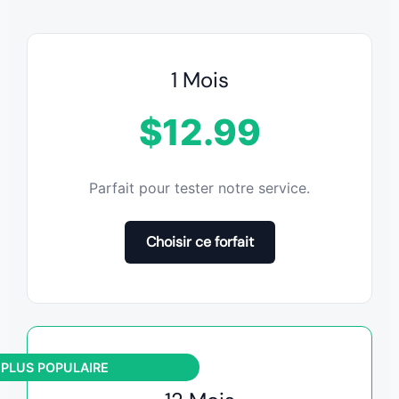
1 Mois
$12.99
Parfait pour tester notre service.
Choisir ce forfait
 PLUS POPULAIRE