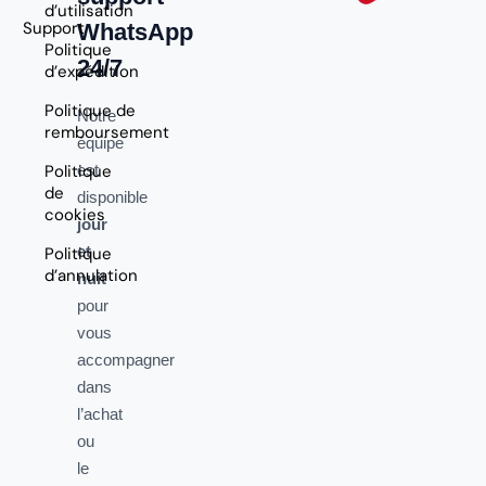
d’utilisation
Support
WhatsApp
Politique
24/7
d’expédition
Politique de
Notre
remboursement
équipe
Politique
est
de
disponible
cookies
jour
et
Politique
d’annulation
nuit
pour
vous
accompagner
dans
l’achat
ou
le