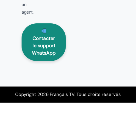
un
agent.
Contacter
le support
WhatsApp
Copyright 2026 Français TV. Tous droits réservés