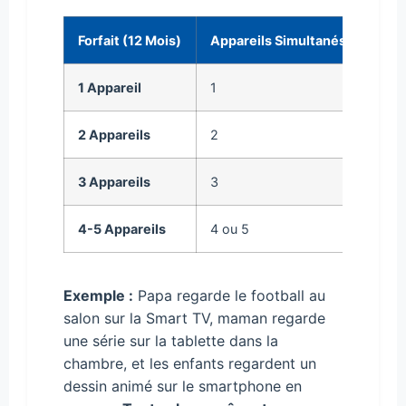
Forfait (12 Mois)
Appareils Simultanés
Idéa
1 Appareil
1
Une 
2 Appareils
2
Un c
3 Appareils
3
Une p
4-5 Appareils
4 ou 5
Gran
Exemple :
Papa regarde le football au
salon sur la Smart TV, maman regarde
une série sur la tablette dans la
chambre, et les enfants regardent un
dessin animé sur le smartphone en