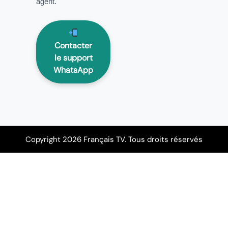
agent.
Contacter
le support
WhatsApp
Copyright 2026 Français TV. Tous droits réservés