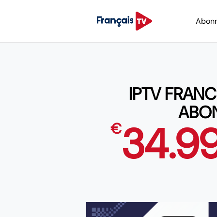
Abon
IPTV FRANC
ABON
34.9
€