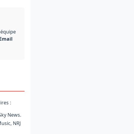
 équipe
 Email
res :
 Sky News.
usic, NRJ