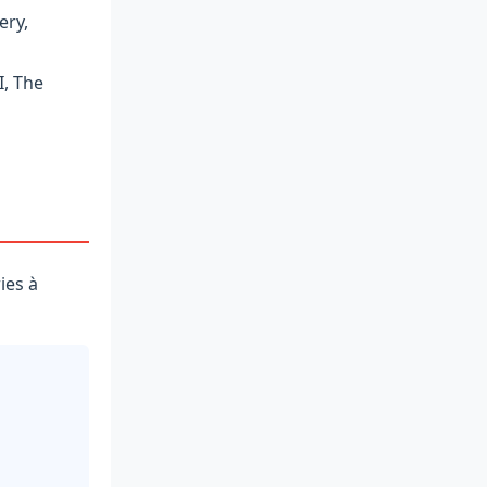
ery,
I, The
ies à