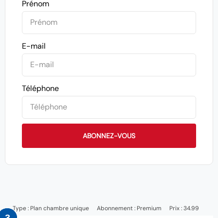
Prénom
E-mail
Téléphone
ABONNEZ-VOUS
Type :
Plan chambre unique
Abonnement :
Premium
Prix : 34.99
1
2
3