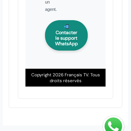
un
agent.
Contacter
le support
WhatsApp
Copyright 2026 Français TV. Tous
droits réservés