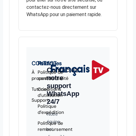
contactez-nous directement sur
WhatsApp pour un paiement rapide.
CONTACT
Politiques
Contactez
À
Politique de
notre
propos
confidentialité
support
Tutoriel
Conditions
WhatsApp
d’utilisation
Support
24/7
Politique
d’expédition
Notre
équipe
Politique de
remboursement
est