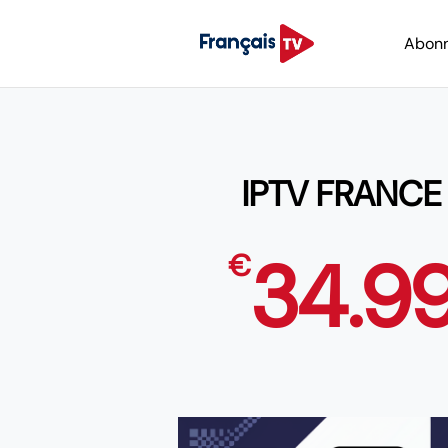
Abon
IPTV FRANCE
34.9
€