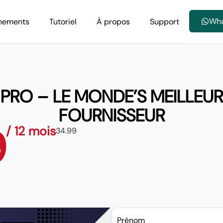
Wh
nements
Tutoriel
À propos
Support
 PRO – LE MONDE’S MEILLEUR
FOURNISSEUR
9
/ 12 mois
34.99
Prénom