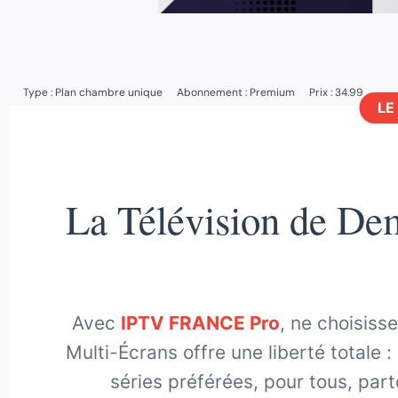
Type :
Plan chambre unique
Abonnement :
Premium
Prix : 34.99
LE
La Télévision de Dem
Avec
IPTV FRANCE Pro
, ne choisisse
Multi-Écrans offre une liberté totale :
séries préférées, pour tous, part