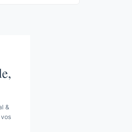
le,
al &
t vos