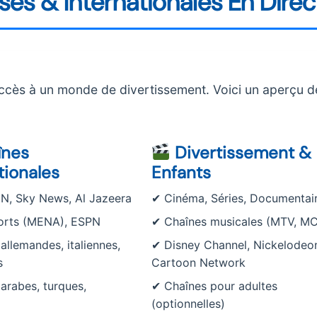
es & Internationales En Direc
cès à un monde de divertissement. Voici un aperçu d
nes
Divertissement &
tionales
Enfants
N, Sky News, Al Jazeera
✔ Cinéma, Séries, Documentai
orts (MENA), ESPN
✔ Chaînes musicales (MTV, M
allemandes, italiennes,
✔ Disney Channel, Nickelodeo
s
Cartoon Network
arabes, turques,
✔ Chaînes pour adultes
(optionnelles)