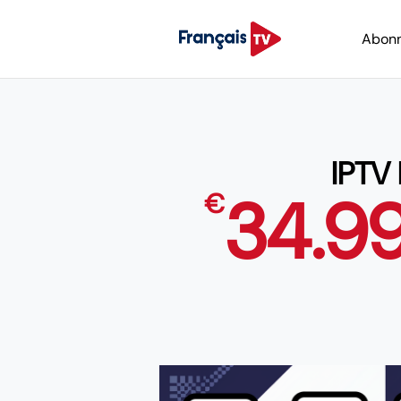
Abon
IPTV
34.9
€