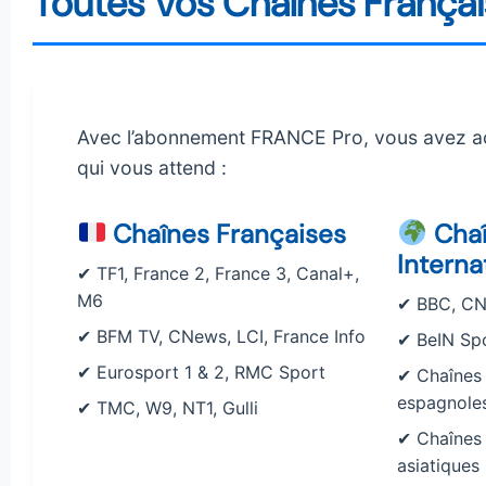
Toutes Vos Chaînes Français
Avec l’abonnement FRANCE Pro, vous avez ac
qui vous attend :
Chaînes Françaises
Chaî
Interna
✔ TF1, France 2, France 3, Canal+,
M6
✔ BBC, CN
✔ BFM TV, CNews, LCI, France Info
✔ BeIN Sp
✔ Eurosport 1 & 2, RMC Sport
✔ Chaînes 
espagnole
✔ TMC, W9, NT1, Gulli
✔ Chaînes 
asiatiques