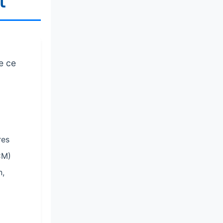
t
e ce
res
CM)
n,