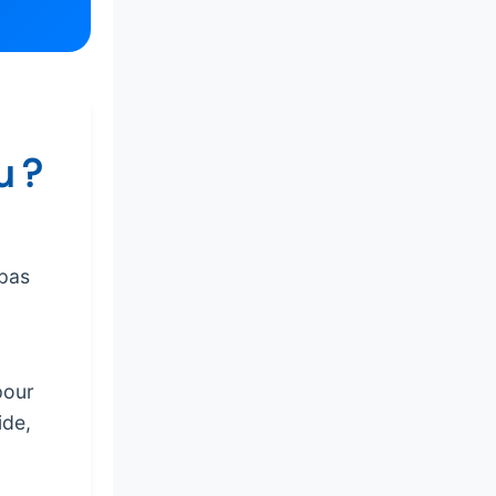
u ?
 pas
pour
ide,