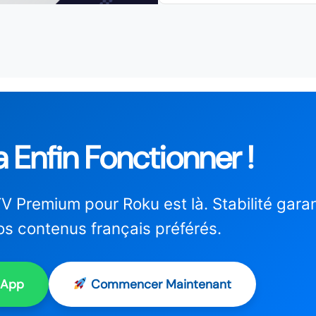
 Enfin Fonctionner !
V Premium pour Roku est là. Stabilité garan
os contenus français préférés.
sApp
Commencer Maintenant