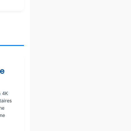
le
a 4K
taires
ne
une