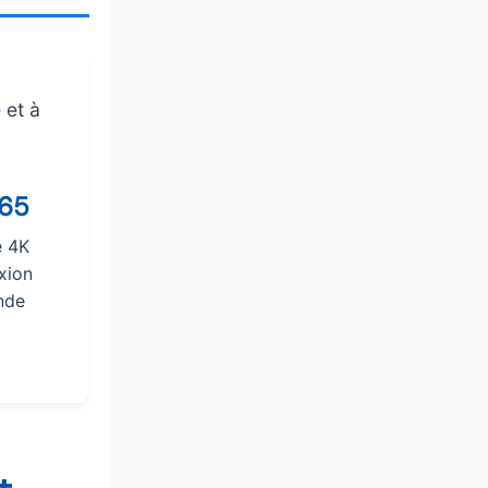
 et à
265
e 4K
xion
nde