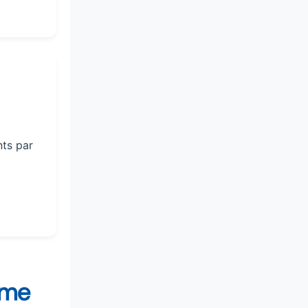
ts par
mme