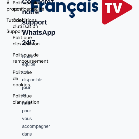
Contactez
À
Politique de
propos
confidentialité
notre
Tutoriel
Conditions
support
d’utilisation
Support
WhatsApp
Politique
24/7
d’expédition
Politique de
Notre
remboursement
équipe
Politique
est
de
disponible
cookies
jour
et
Politique
d’annulation
nuit
pour
vous
accompagner
dans