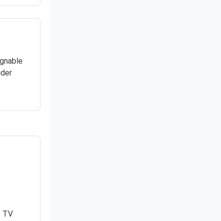
ignable
ider
e TV