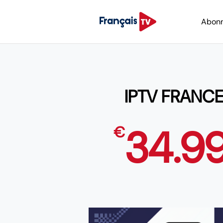
Abon
IPTV FRANCE
34.9
€