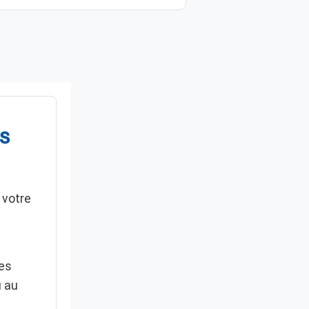
ns
 votre
es
u au