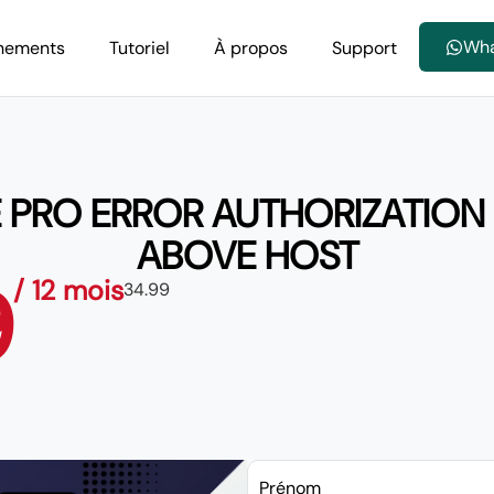
Wh
nements
Tutoriel
À propos
Support
 PRO ERROR AUTHORIZATION
ABOVE HOST
9
/ 12 mois
34.99
Prénom