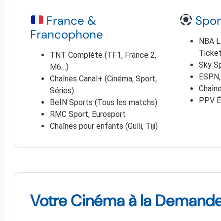
France &
Spor
Francophone
NBA L
Ticke
TNT Complète (TF1, France 2,
Sky Sp
M6…)
ESPN,
Chaînes Canal+ (Cinéma, Sport,
Chaîne
Séries)
PPV É
BeIN Sports (Tous les matchs)
RMC Sport, Eurosport
Chaînes pour enfants (Gulli, Tiji)
Votre Cinéma à la Demande