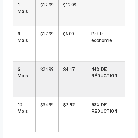
1
$12.99
$12.99
–
Le te
Mois
prude
voyag
3
$17.99
$6.00
Petite
Pour 
Mois
économie
un
cham
sporti
6
$24.99
$4.17
44% DE
LE C
Mois
RÉDUCTION
INTE
pour 
famil
12
$34.99
$2.92
58% DE
L’util
Mois
RÉDUCTION
fidèl
la me
affair