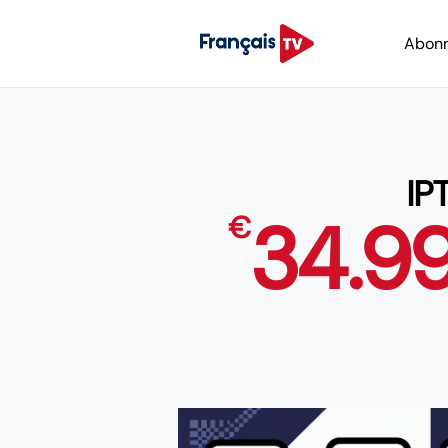
Abon
IP
34.9
€