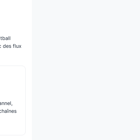
tball
 des flux
nnel,
chaînes