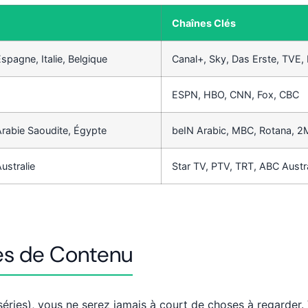
Chaînes Clés
spagne, Italie, Belgique
Canal+, Sky, Das Erste, TVE,
ESPN, HBO, CNN, Fox, CBC
 Arabie Saoudite, Égypte
beIN Arabic, MBC, Rotana, 2
ustralie
Star TV, PTV, TRT, ABC Austra
es de Contenu
séries), vous ne serez jamais à court de choses à regarder. 