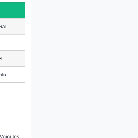
 RAI
M
lia
Voici les