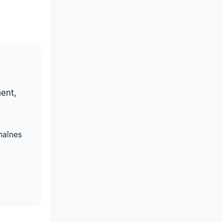
ment,
haînes