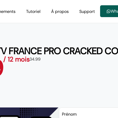
Wh
nements
Tutoriel
À propos
Support
TV FRANCE PRO CRACKED C
9
/ 12 mois
34.99
Prénom