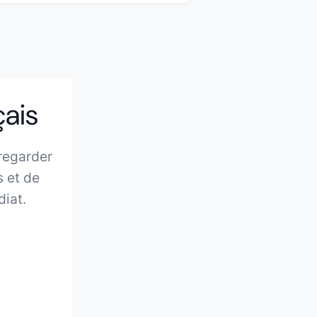
çais
 regarder
s et de
diat.