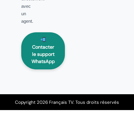
avec
un
agent.
Contacter
le support
WhatsApp
Copyright 2026 Français TV. Tous droits réservés