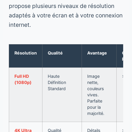
propose plusieurs niveaux de résolution
adaptés à votre écran et à votre connexion
internet.
Résolution
Qualité
Avantage
Con
Rec
Full HD
Haute
Image
> 15
(1080p)
Définition
nette,
Standard
couleurs
vives.
Parfaite
pour la
majorité.
4K Ultra
Qualité
Détails
> 25