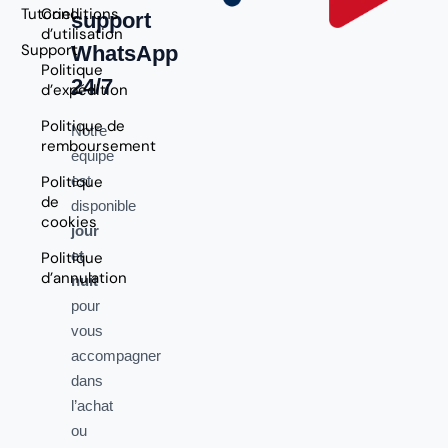
Tutoriel
Conditions
support
d’utilisation
Support
WhatsApp
Politique
24/7
d’expédition
Politique de
Notre
remboursement
équipe
Politique
est
de
disponible
cookies
jour
et
Politique
d’annulation
nuit
pour
vous
accompagner
dans
l’achat
ou