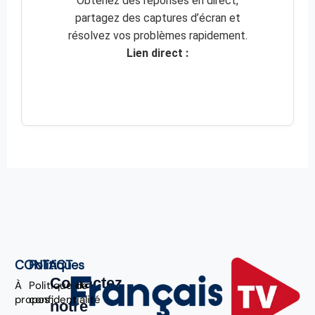
Obtenez des réponses en direct,
partagez des captures d’écran et
résolvez vos problèmes rapidement.
Lien direct :
CONTACT
Politiques
Contactez
À
Politique de
propos
confidentialité
notre