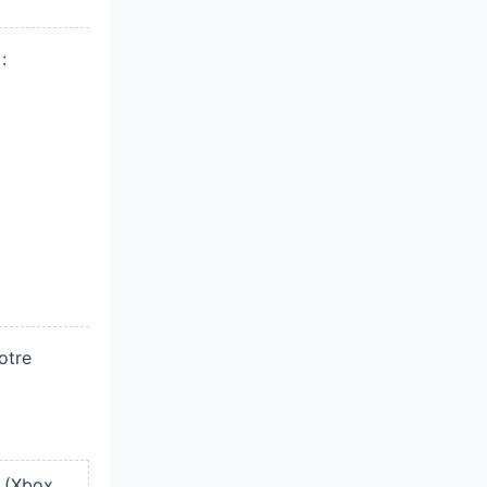
:
otre
 (Xbox,