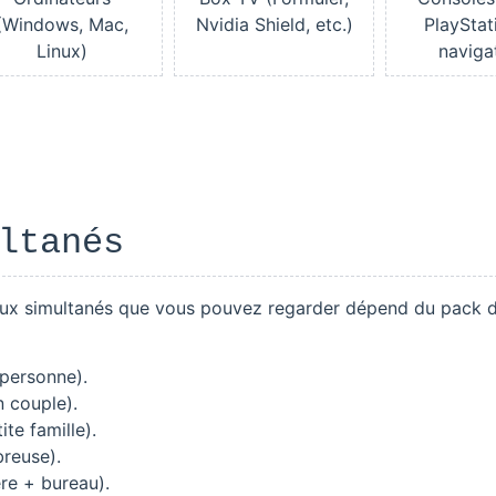
(Windows, Mac,
Nvidia Shield, etc.)
PlayStat
Linux)
naviga
ltanés
 flux simultanés que vous pouvez regarder dépend du pack d
 personne).
n couple).
te famille).
breuse).
re + bureau).