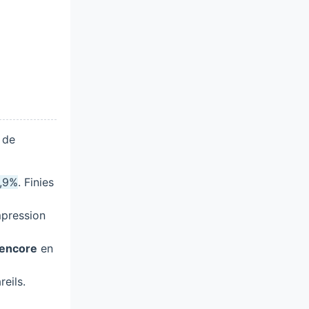
 de
9,9%
. Finies
pression
 encore
en
eils.