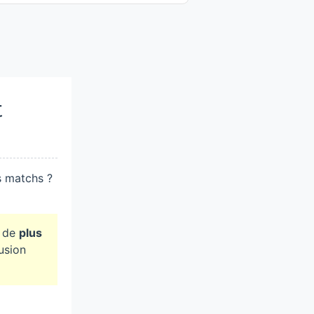
t
s matchs ?
z de
plus
usion