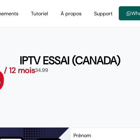
Wh
nements
Tutoriel
À propos
Support
IPTV ESSAI (CANADA)
9
/ 12 mois
34.99
Prénom