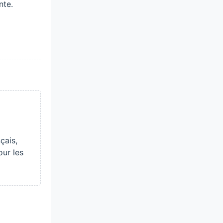
nte.
çais,
our les