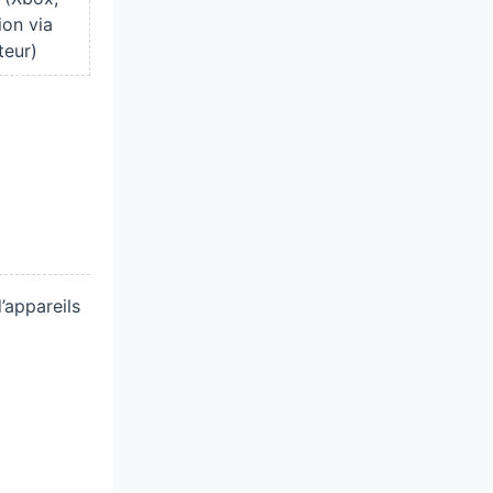
ion via
teur)
’appareils