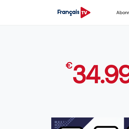
Abon
34.9
€