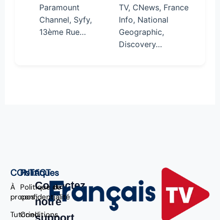
Paramount
TV, CNews, France
Channel, Syfy,
Info, National
13ème Rue…
Geographic,
Discovery…
CONTACT
Politiques
Contactez
À
Politique de
propos
confidentialité
notre
Tutoriel
Conditions
support