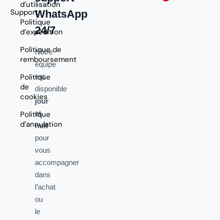
d’utilisation
Support
WhatsApp
Politique
24/7
d’expédition
Politique de
Notre
remboursement
équipe
Politique
est
de
disponible
cookies
jour
et
Politique
d’annulation
nuit
pour
vous
accompagner
dans
l’achat
ou
le