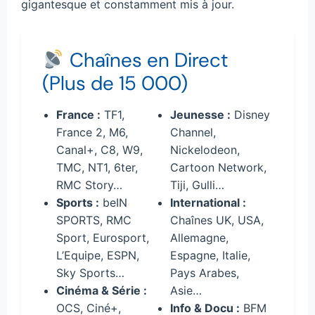
gigantesque et constamment mis à jour.
Chaînes en Direct
(Plus de 15 000)
France :
TF1,
Jeunesse :
Disney
France 2, M6,
Channel,
Canal+, C8, W9,
Nickelodeon,
TMC, NT1, 6ter,
Cartoon Network,
RMC Story…
Tiji, Gulli…
Sports :
beIN
International :
SPORTS, RMC
Chaînes UK, USA,
Sport, Eurosport,
Allemagne,
L’Equipe, ESPN,
Espagne, Italie,
Sky Sports…
Pays Arabes,
Cinéma & Série :
Asie…
OCS, Ciné+,
Info & Docu :
BFM