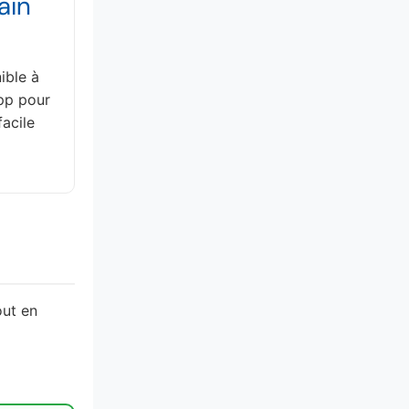
ain
ible à
pp pour
facile
out en