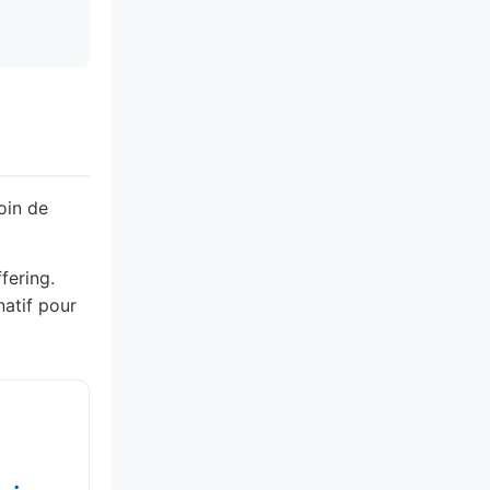
oin de
fering.
natif pour