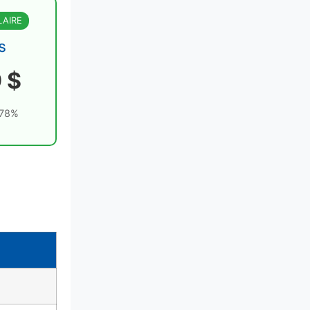
LAIRE
s
 $
 78%