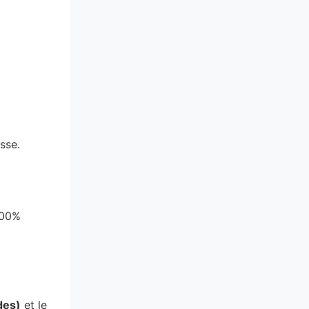
sse.
100%
des)
et le