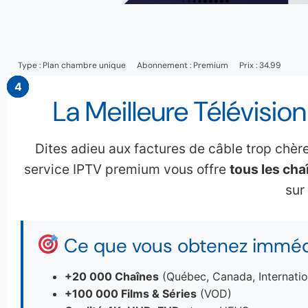
Type :
Plan chambre unique
Abonnement :
Premium
Prix : 34.99
3
4
2
1
La Meilleure Télévisio
Dites adieu aux factures de câble trop chè
service IPTV premium vous offre
tous les chaî
sur
Ce que vous obtenez imméd
+20 000 Chaînes
(Québec, Canada, Internatio
+100 000 Films & Séries
(VOD)