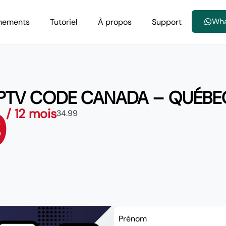
Wh
nements
Tutoriel
À propos
Support
IPTV CODE CANADA – QUÉBE
9
/ 12 mois
34.99
Prénom