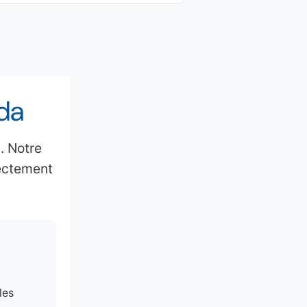
ada
. Notre
rectement
les