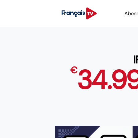
Abon
34.9
€