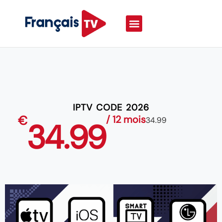
IPTV CODE 2026
€
/ 12 mois
34.99
34.99